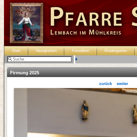
Start
Neuigkeiten
Fotoalben
Kindergarten
Benutzer:
Firmung 2025
zurück
weiter