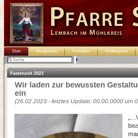
Start
Neuigkeiten
Fotoalben
Kindergarten
Benutzer:
Fastenzeit 2023
Wir laden zur bewussten Gestaltu
ein
(26.02.2023 - letztes Update: 00.00.0000 um 0
„..
bis
man