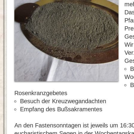
meh
Das
Pfa
Pre
Ges
Wir
Ver
Ges
B
Wo
B
Rosenkranzgebetes
Besuch der Kreuzwegandachten
Empfang des Bußsakramentes
An den Fastensonntagen ist jeweils um 16:3
eucharistischem Segen in der Wochentagska