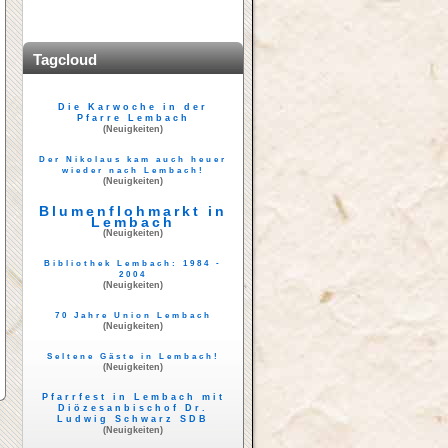
Tagcloud
Die Karwoche in der
Pfarre Lembach
(Neuigkeiten)
Der Nikolaus kam auch heuer
wieder nach Lembach!
(Neuigkeiten)
Blumenflohmarkt in
Lembach
(Neuigkeiten)
Bibliothek Lembach: 1984 -
2004
(Neuigkeiten)
70 Jahre Union Lembach
(Neuigkeiten)
Seltene Gäste in Lembach!
(Neuigkeiten)
Pfarrfest in Lembach mit
Diözesanbischof Dr.
Ludwig Schwarz SDB
(Neuigkeiten)