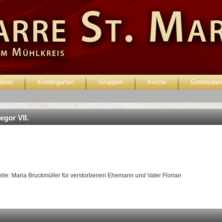
alben
Kindergarten
Gruppen
Kirche
Gottesdien
enutzer:
Passwort:
egor VII.
lle: Maria Bruckmüller für verstorbenen Ehemann und Vater Florian