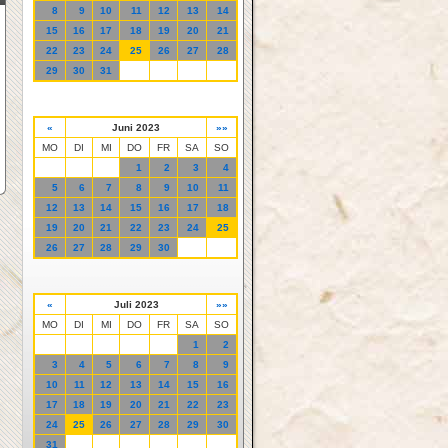
8
9
10
11
12
13
14
15
16
17
18
19
20
21
22
23
24
25
26
27
28
29
30
31
«
Juni 2023
»»
MO
DI
MI
DO
FR
SA
SO
1
2
3
4
5
6
7
8
9
10
11
12
13
14
15
16
17
18
19
20
21
22
23
24
25
26
27
28
29
30
«
Juli 2023
»»
MO
DI
MI
DO
FR
SA
SO
1
2
3
4
5
6
7
8
9
10
11
12
13
14
15
16
17
18
19
20
21
22
23
24
25
26
27
28
29
30
31