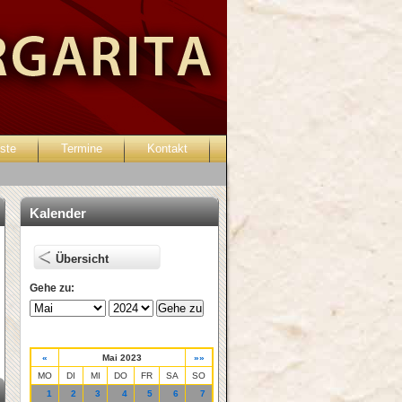
ste
Termine
Kontakt
Passwort vergessen?
Kalender
Übersicht
Gehe zu:
«
Mai 2023
»»
MO
DI
MI
DO
FR
SA
SO
1
2
3
4
5
6
7