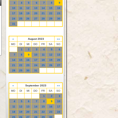
3
4
5
6
7
8
9
10
11
12
13
14
15
16
17
18
19
20
21
22
23
24
25
26
27
28
29
30
31
«
August 2023
»»
MO
DI
MI
DO
FR
SA
SO
1
2
3
4
5
6
7
8
9
10
11
12
13
14
15
16
17
18
19
20
21
22
23
24
25
26
27
28
29
30
31
«
September 2023
»»
MO
DI
MI
DO
FR
SA
SO
1
2
3
4
5
6
7
8
9
10
11
12
13
14
15
16
17
18
19
20
21
22
23
24
25
26
27
28
29
30