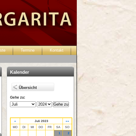
ste
Termine
Kontakt
Passwort vergessen?
Kalender
Übersicht
Gehe zu:
«
Juli 2023
»»
MO
DI
MI
DO
FR
SA
SO
1
2