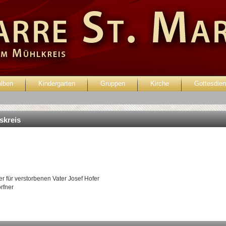
alben
Kindergarten
Gruppen
Kirche
Gottesdien
enutzer:
Passwort:
eskreis
r für verstorbenen Vater Josef Hofer
rfner